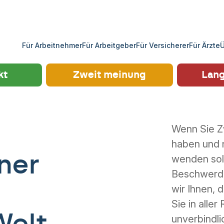
Für Arbeitnehmer
Für Arbeitgeber
Für Versicherer
Für Ärzte
Ü
kt
Zweit meinung
Lang
Wenn Sie Z
haben und n
ner
wenden soll
Beschwerden
wir Ihnen, 
Sie in aller
unverbindli