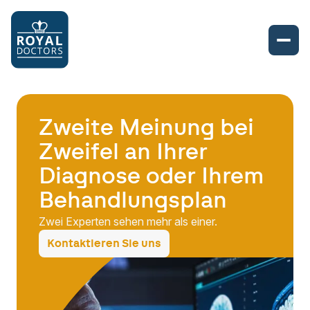
Zweite Meinung bei
Zweifel an Ihrer
Diagnose oder Ihrem
Behandlungsplan
Zwei Experten sehen mehr als einer.
Kontaktieren Sie uns