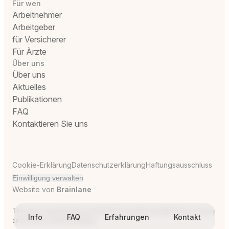
Für wen
Arbeitnehmer
Arbeitgeber
für Versicherer
Für Ärzte
Über uns
Über uns
Aktuelles
Publikationen
FAQ
Kontaktieren Sie uns
Cookie-Erklärung
Datenschutzerklärung
Haftungsausschluss
Einwilligung verwalten
Website von
Brainlane
This site is protected by reCAPTCHA and the Google
Privacy Policy
Info
FAQ
Erfahrungen
Kontakt
and
Terms of Service
apply.