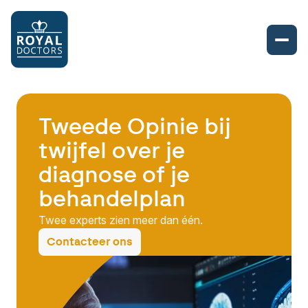
Tweede Opinie bij
twijfel over je
diagnose of je
behandelplan
Twee experts zien meer dan één.
Contacteer ons