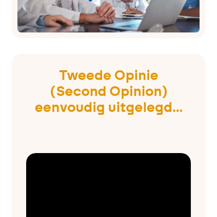
Tweede Opinie
(Second Opinion)
eenvoudig uitgelegd...