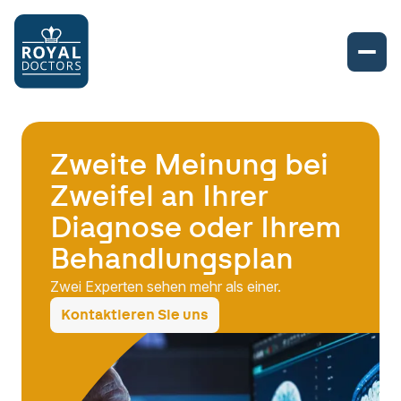
Zweite Meinung bei
Zweifel an Ihrer
Diagnose oder Ihrem
Behandlungsplan
Zwei Experten sehen mehr als einer.
Kontaktieren Sie uns