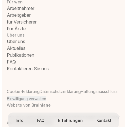
Für wen
Arbeitnehmer
Arbeitgeber
für Versicherer
Für Ärzte
Über uns
Über uns
Aktuelles
Publikationen
FAQ
Kontaktieren Sie uns
Cookie-Erklärung
Datenschutzerklärung
Haftungsausschluss
Einwilligung verwalten
Website von
Brainlane
This site is protected by reCAPTCHA and the Google
Privacy Policy
Info
FAQ
Erfahrungen
Kontakt
and
Terms of Service
apply.