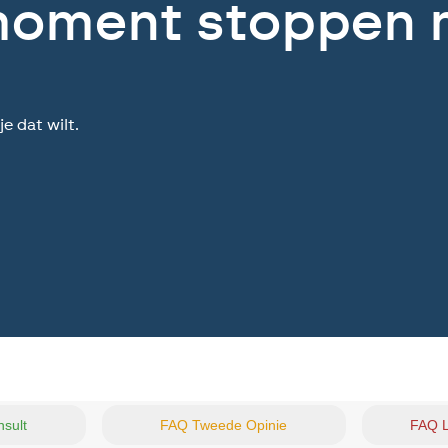
 moment stoppen 
 dat wilt.
sult
FAQ Tweede Opinie
FAQ L