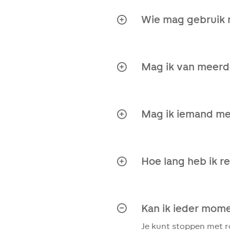
jou telt, is dat je sne
Wie mag gebruik
Alle nabestaanden uit
rouwcoaching.
Mag ik van meerd
Ja, je mag van alle vo
Mag ik iemand me
Je mag natuurlijk alt
verbonden.
Hoe lang heb ik 
Vanaf de start van de 
rouwcoaching. Je kunt 
coaching is maximaal 
Kan ik ieder mom
voortzetten.
Je kunt stoppen met r