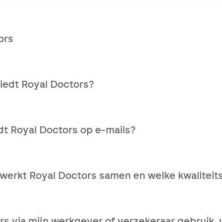
ors
gezondheidszorgservice die patiënten helpt bij complexe m
lijke begeleiding en oplossingen.
iedt Royal Doctors?
anisatie.
nationaal netwerk van gespecialiseerde artsen.
t Royal Doctors op e-mails?
port binnen de 10 dagen.
rden beantwoord ten laatste op de volgende werkdag.
dering van uw medische situatie.
werkt Royal Doctors samen en welke kwaliteits
rden op uw vragen.
n accreditatieprogramma waarbij we niet enkel kijken naar
rlichting uitvoeren.
ors via mijn werkgever of verzekeraar gebruik