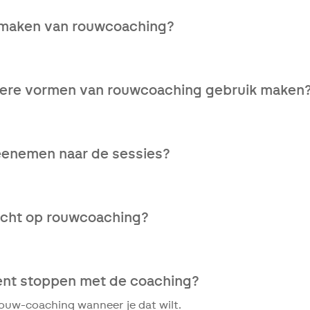
ller behandeld wordt.
 maken van rouwcoaching?
 het gezin die een uitkering van elipsLife ontvangen moge
ere vormen van rouwcoaching gebruik maken
rmen van rouwcoaching gebruik maken, je hoeft niet te kie
enemen naar de sessies?
ijd een vertrouwd persoon meenemen naar de sessies. Hier 
recht op rouwcoaching?
uitkering uit de verzekering kun je 3 jaar lang starten en 
binnen die 3 jaar op ieder gewenst moment starten. Het aa
6. Natuurlijk kun je in overleg met je coach de rouwcoach
ent stoppen met de coaching?
ouw-coaching wanneer je dat wilt.