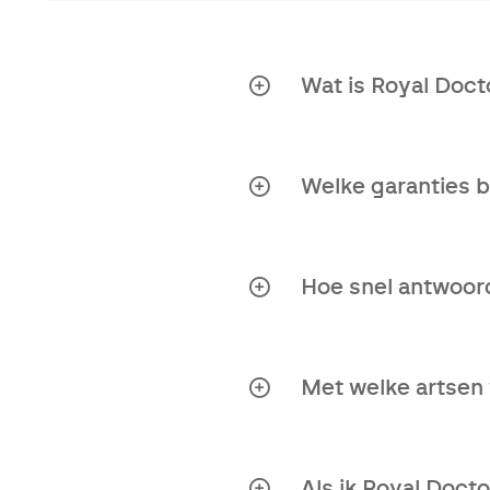
Wat is Royal Doct
Royal Doctors is een 
aanbieden van persoon
Welke garanties b
Onafhankelijke org
Toegang tot inter
Hoe snel antwoord
Tweede opinie rap
Heel snel! E-mails wo
Persoonlijke bena
Met welke artsen 
Duidelijke antwoo
Royal Doctors heeft ee
arts, maar ook een doo
Tijdbesparend.
Als ik Royal Doct