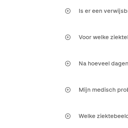
Is er een verwijs
Nee, je hebt geen verw
Voor welke ziekt
Ons Tweede Opinie rapp
Na hoeveel dagen
Binnen maximaal 10 we
Mijn medisch prob
Zeker! Contacteer ons
Welke ziektebeel
Alle ziektebeelden. Ze