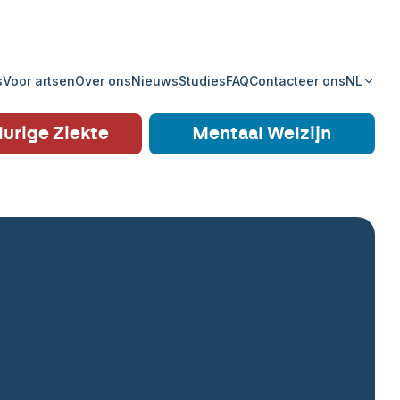
s
Voor artsen
Over ons
Nieuws
Studies
FAQ
Contacteer ons
NL
urige Ziekte
Mentaal Welzijn