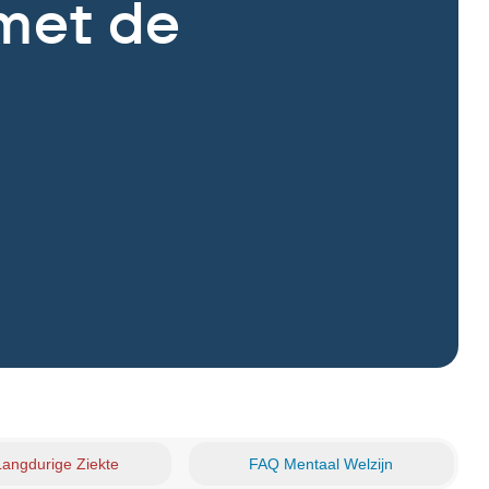
met de
angdurige Ziekte
FAQ Mentaal Welzijn