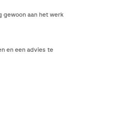
nog gewoon aan het werk
ie maar niet opgelost raken.
inschakelt, hoe groter de
en en een advies te
rt het slechts 10 werkdagen
edisch specialist om