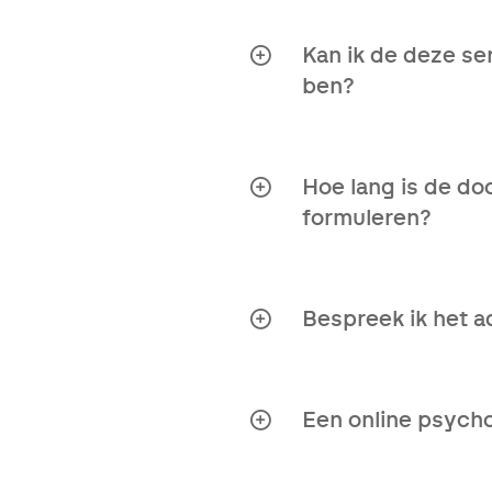
ziektebeelden. Wij dui
Kan ik de deze se
ben?
Natuurlijk! Heel wat 
Je hoeft dus niet te wa
kans op genezing.
Hoe lang is de do
formuleren?
Vanaf het ogenblik da
alvorens je ons advies
Bespreek ik het a
Absoluut! Wij raden je
mogelijke nieuwe beha
Een online psycho
Uiteraard!
Hier zijn e