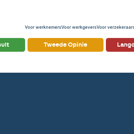
Voor werknemers
Voor werkgevers
Voor verzekeraar
ult
Tweede Opinie
Langd