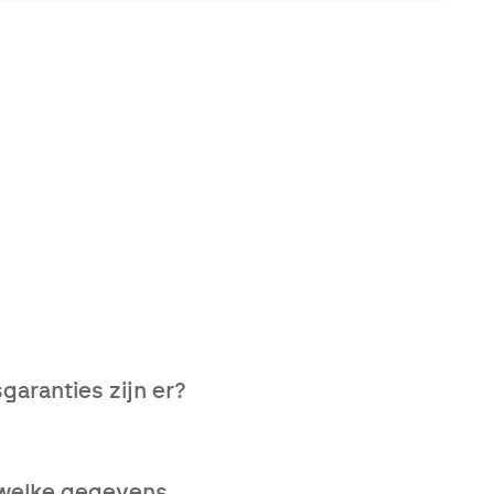
edische situaties door het
garanties zijn er?
 de kwalificaties van de
, welke gegevens