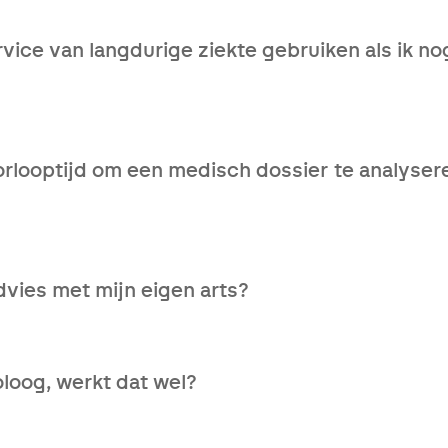
ken er voor jou helemaal in en helpen je graag verder.
rvice van langdurige ziekte gebruiken als ik 
werknemers gaan elke dag werken met medische klachten, d
chten tot je uitvalt, integendeel, hoe sneller je onze hulp 
orlooptijd om een medisch dossier te analyser
t we jouw medisch dossier volledig ontvangen hebben, duu
 zult ontvangen.
dvies met mijn eigen arts?
 dat ten zeerste aan. Ga in dialoog met je huisarts en/of m
ndelopties te bespreken.
loog, werkt dat wel?
nkele troeven van een online coach of psycholoog: