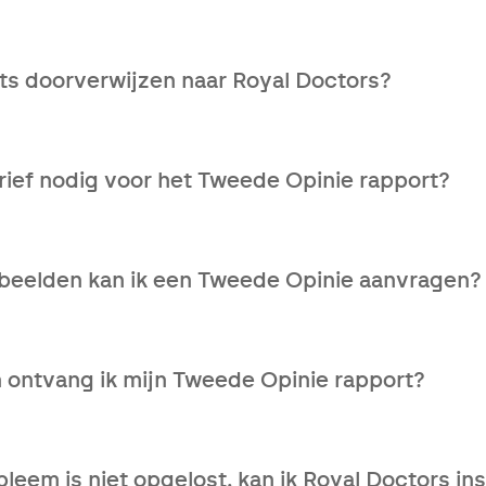
 specialist waarmee we jou in contact hebben gebracht st
uw huisarts.
ts doorverwijzen naar Royal Doctors?
doen door je een verwijsbrief mee te geven.
brief nodig voor het Tweede Opinie rapport?
ijsbrief nodig om gebruik te maken van deze service.
ebeelden kan ik een Tweede Opinie aanvragen?
ort is beschikbaar voor alle ziektebeelden.
 ontvang ik mijn Tweede Opinie rapport?
rkdagen na ontvangst van je medisch dossier kan je het 
leem is niet opgelost, kan ik Royal Doctors in