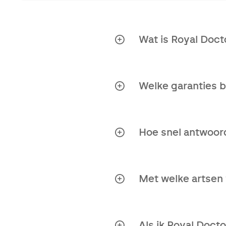
Wat is Royal Doct
Royal Doctors is een 
aanbieden van persoon
Welke garanties b
Onafhankelijke org
Toegang tot inter
Hoe snel antwoord
Tweede opinie rap
Heel snel! E-mails wo
Persoonlijke bena
Met welke artsen 
Duidelijke antwoo
Royal Doctors heeft ee
arts, maar ook een doo
Tijdbesparend.
Als ik Royal Doct