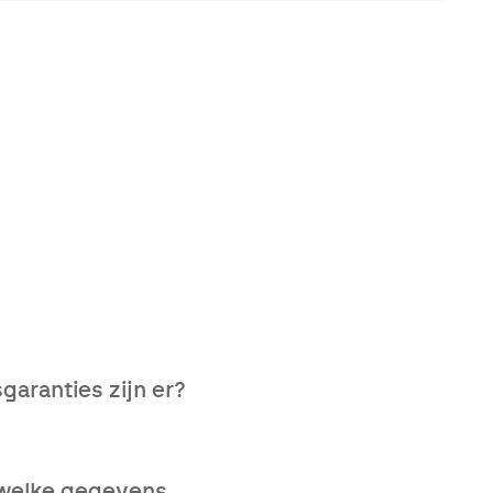
edische situaties door het
garanties zijn er?
 de kwalificaties van de
, welke gegevens