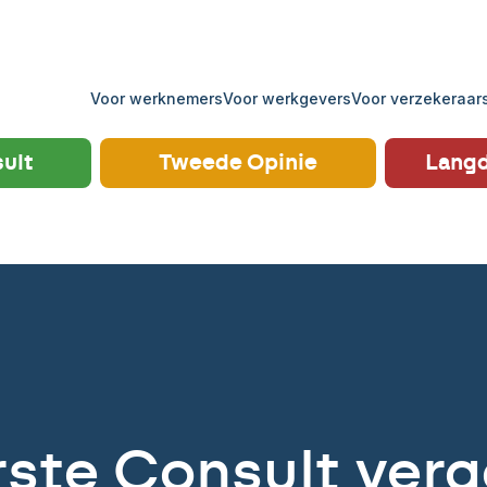
Voor werknemers
Voor werkgevers
Voor verzekeraar
ult
Tweede Opinie
Langd
rste Consult verg