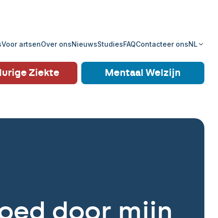
s
Voor artsen
Over ons
Nieuws
Studies
FAQ
Contacteer ons
NL
urige Ziekte
Mentaal Welzijn
oed door mijn