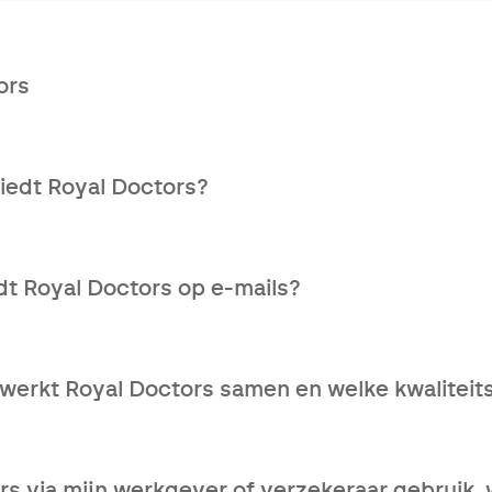
ors
gezondheidszorgservice die patiënten helpt bij complexe m
lijke begeleiding en oplossingen.
iedt Royal Doctors?
anisatie.
nationaal netwerk van gespecialiseerde artsen.
t Royal Doctors op e-mails?
port binnen de 10 dagen.
rden beantwoord ten laatste op de volgende werkdag.
dering van uw medische situatie.
werkt Royal Doctors samen en welke kwaliteits
rden op uw vragen.
n accreditatieprogramma waarbij we niet enkel kijken naar
rlichting uitvoeren.
ors via mijn werkgever of verzekeraar gebruik