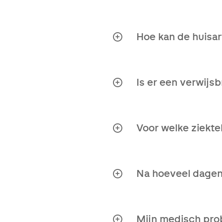
Uiteraard! De medisch
de consultatie naar jo
Hoe kan de huisar
Jouw huisarts kan dit 
Is er een verwijs
Nee, je hebt geen verw
Voor welke ziekt
Ons Tweede Opinie rapp
Na hoeveel dagen
Binnen maximaal 10 we
Mijn medisch prob