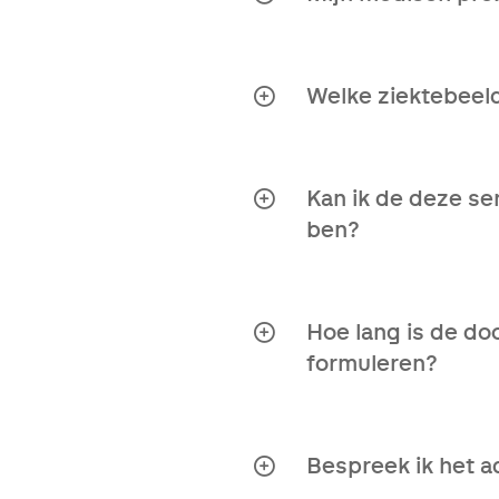
Zeker! Contacteer ons
Welke ziektebeel
Alle ziektebeelden. Ze
ziektebeelden. Wij dui
Kan ik de deze se
ben?
Natuurlijk! Heel wat 
Je hoeft dus niet te wa
kans op genezing.
Hoe lang is de do
formuleren?
Vanaf het ogenblik da
alvorens je ons advies
Bespreek ik het a
Absoluut! Wij raden je