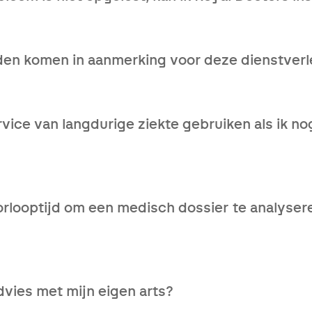
 en samen kijken we welke medische oplossingen er zijn.
den komen in aanmerking voor deze dienstverl
er complexe dossiers zijn vaak een combinatie van verschi
ken er voor jou helemaal in en helpen je graag verder.
rvice van langdurige ziekte gebruiken als ik 
werknemers gaan elke dag werken met medische klachten, d
chten tot je uitvalt, integendeel, hoe sneller je onze hulp 
orlooptijd om een medisch dossier te analyser
t we jouw medisch dossier volledig ontvangen hebben, duu
 zult ontvangen.
dvies met mijn eigen arts?
 dat ten zeerste aan. Ga in dialoog met je huisarts en/of m