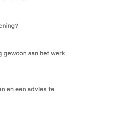
ening?
llende medische
nog gewoon aan het werk
ie maar niet opgelost raken.
inschakelt, hoe groter de
en en een advies te
rt het slechts 10 werkdagen
edisch specialist om