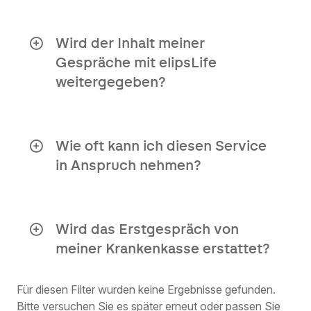
sichert. Psycholog:innen im BIG-
Gespräche auf Englisch sind ebenfalls
Register haben eine zusätzliche
möglich.
Ausbildung nach ihrem Universitäts-
Wird der Inhalt meiner
Master absolviert.
Gespräche mit elipsLife
weitergegeben?
Die Teilnahme ist stets anonym, es sei
denn, du wünschst etwas anderes. Alle
Teile des Trauercoachings werden von
Wie oft kann ich diesen Service
den Spezialisten von Royal Doctors
in Anspruch nehmen?
begleitet. Es werden keine
Informationen an elipsLife
Sie können diesen Service einmal pro
weitergegeben.
Jahr und pro Problem in Anspruch
nehmen.
Wird das Erstgespräch von
Wenn Sie mehr Unterstützung
meiner Krankenkasse erstattet?
benötigen, suchen Sie rechtzeitig einen
eigenen Psychologen auf.
Die von uns angebotene Versorgung
entspricht der regulären medizinischen
Für diesen Filter wurden keine Ergebnisse gefunden.
Versorgung in Ihrem Land. Da wir mit
Bitte versuchen Sie es später erneut oder passen Sie