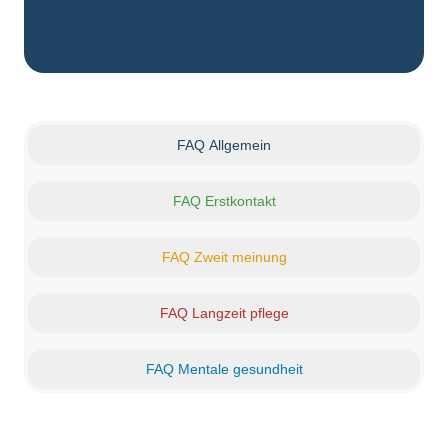
außerhalb der üblichen Arbeitszeiten.
Komfort
: In einer vertrauten
Umgebung zu sprechen, kann helfen,
sich wohler zu fühlen.
Zeitersparnis
: Keine Anfahrtswege –
FAQ Allgemein
das spart Zeit und Energie.
FAQ Erstkontakt
FAQ Zweit meinung
FAQ Langzeit pflege
FAQ Mentale gesundheit