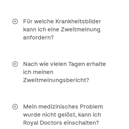
Nein, Sie benötigen keine Überweisung,
um diesen Service zu nutzen.
Für welche Krankheitsbilder
kann ich eine Zweitmeinung
anfordern?
Unser Zweitmeinungsbericht ist für alle
Krankheitsbilder verfügbar.
Nach wie vielen Tagen erhalte
ich meinen
Zweitmeinungsbericht?
Du kannst den Bericht spätestens 10
Werktage nach Eingang deiner
medizinischen Unterlagen erwarten.
Mein medizinisches Problem
wurde nicht gelöst, kann ich
Royal Doctors einschalten?