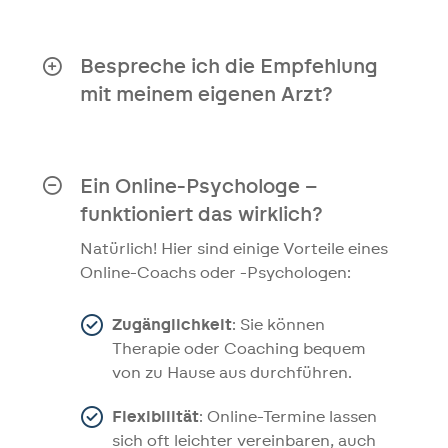
Sobald wir Ihre vollständige
auf Heilung.
medizinische Akte erhalten haben,
dauert es nur 10 Werktage, bis Sie
Bespreche ich die Empfehlung
unsere Empfehlung erhalten.
mit meinem eigenen Arzt?
Auf jeden Fall! Wir empfehlen das
ausdrücklich. Sprechen Sie mit Ihrem
Hausarzt und/oder Facharzt über
Ein Online-Psychologe –
mögliche neue Behandlungsoptionen.
funktioniert das wirklich?
Natürlich! Hier sind einige Vorteile eines
Online-Coachs oder -Psychologen:
Zugänglichkeit
: Sie können
Therapie oder Coaching bequem
von zu Hause aus durchführen.
Flexibilität
: Online-Termine lassen
sich oft leichter vereinbaren, auch