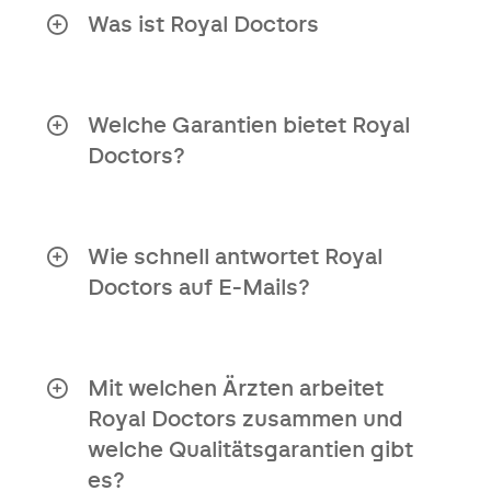
Was ist Royal Doctors
Royal Doctors ist ein
Gesundheitsdienst, der Patienten in
komplexen medizinischen Situationen
Welche Garantien bietet Royal
durch persönliche Begleitung und
Doctors?
Lösungen unterstützt.
Unabhängige Organisation
Zugang zu einem internationalen
Wie schnell antwortet Royal
Netzwerk spezialisierter Ärzte
Doctors auf E-Mails?
Zweitmeinungsbericht innerhalb
Sehr schnell! E-Mails werden spätestens
von 10 Tagen
am nächsten Werktag beantwortet.
Persönlicher Ansatz für Ihre
Mit welchen Ärzten arbeitet
medizinische Situation
Royal Doctors zusammen und
welche Qualitätsgarantien gibt
Klare Antworten auf Ihre Fragen
es?