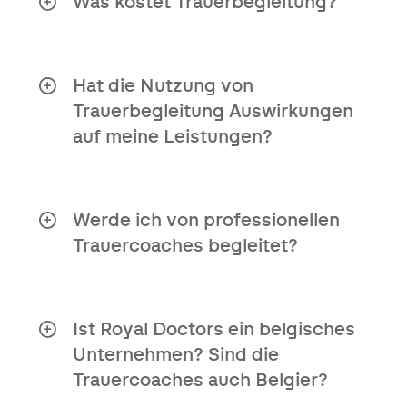
Was kostet Trauerbegleitung?
Trauerbegleitung ist ein Dienst, den
elipsLife kostenlos anbietet.
Hat die Nutzung von
Trauerbegleitung Auswirkungen
auf meine Leistungen?
Die Inanspruchnahme von
Trauerbegleitung hat keinen Einfluss auf
Ihre Leistungen.
Werde ich von professionellen
Trauercoaches begleitet?
Alle Trauercoaches sind
Psycholog:innen, die im BIG-Register
eingetragen sind.
Ist Royal Doctors ein belgisches
Das bedeutet, dass sie unter das
Unternehmen? Sind die
niederländische BIG-Gesetz fallen, das
Trauercoaches auch Belgier?
die Qualität der Gesundheitsversorgung
Alle Trauercoaches sind Niederländer.