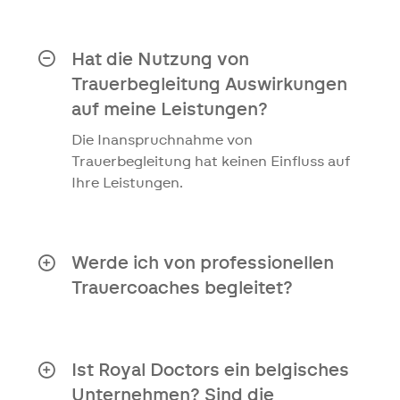
Trauerbegleitung ist ein Dienst, den
elipsLife kostenlos anbietet.
Hat die Nutzung von
Trauerbegleitung Auswirkungen
auf meine Leistungen?
Die Inanspruchnahme von
Trauerbegleitung hat keinen Einfluss auf
Ihre Leistungen.
Werde ich von professionellen
Trauercoaches begleitet?
Alle Trauercoaches sind
Psycholog:innen, die im BIG-Register
eingetragen sind.
Ist Royal Doctors ein belgisches
Das bedeutet, dass sie unter das
Unternehmen? Sind die