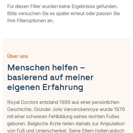
entspricht der regulären medizinischen
Für diesen Filter wurden keine Ergebnisse gefunden.
Versorgung in Ihrem Land. Da wir mit
Bitte versuchen Sie es später erneut oder passen Sie
einer Überweisung Ihres Hausarztes
Ihre Filteroptionen an.
arbeiten, werden die Kosten von Ihrer
Krankenkasse wie bei jeder anderen
medizinischen Konsultation erstattet.
Über uns
Menschen helfen –
basierend auf meiner
eigenen Erfahrung
Royal Doctors entstand 1999 aus einer persönlichen
Geschichte. Gründer Joris Vanvinckenroye wurde 1976
mit einer schweren Fehlbildung seines rechten Fußes
geboren. Belgische Ärzte rieten damals zur Amputation
von Fuß und Unterschenkel. Seine Eltern holten jedoch