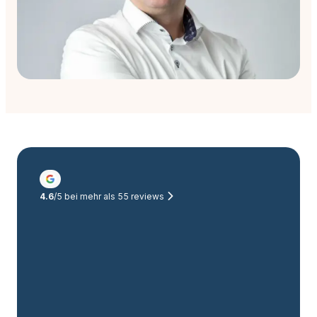
4.6
/5 bei mehr als
55
reviews