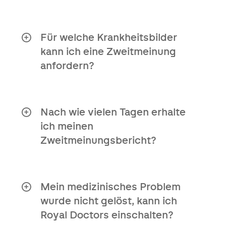
Nein, Sie benötigen keine Überweisung,
um diesen Service zu nutzen.
Für welche Krankheitsbilder
kann ich eine Zweitmeinung
anfordern?
Unser Zweitmeinungsbericht ist für alle
Krankheitsbilder verfügbar.
Nach wie vielen Tagen erhalte
ich meinen
Zweitmeinungsbericht?
Du kannst den Bericht spätestens 10
Werktage nach Eingang deiner
medizinischen Unterlagen erwarten.
Mein medizinisches Problem
wurde nicht gelöst, kann ich
Royal Doctors einschalten?