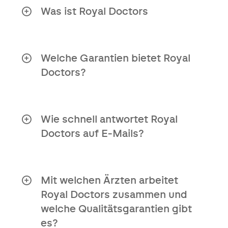
Was ist Royal Doctors
Royal Doctors ist ein
Gesundheitsdienst, der Patienten in
komplexen medizinischen Situationen
Welche Garantien bietet Royal
durch persönliche Begleitung und
Doctors?
Lösungen unterstützt.
Unabhängige Organisation
Zugang zu einem internationalen
Wie schnell antwortet Royal
Netzwerk spezialisierter Ärzte
Doctors auf E-Mails?
Zweitmeinungsbericht innerhalb
Sehr schnell! E-Mails werden spätestens
von 10 Tagen
am nächsten Werktag beantwortet.
Persönlicher Ansatz für Ihre
Mit welchen Ärzten arbeitet
medizinische Situation
Royal Doctors zusammen und
welche Qualitätsgarantien gibt
Klare Antworten auf Ihre Fragen
es?