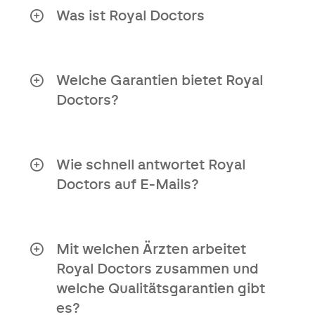
Was ist Royal Doctors
Royal Doctors ist ein
Gesundheitsdienst, der Patienten in
komplexen medizinischen Situationen
Welche Garantien bietet Royal
durch persönliche Begleitung und
Doctors?
Lösungen unterstützt.
Unabhängige Organisation
Zugang zu einem internationalen
Wie schnell antwortet Royal
Netzwerk spezialisierter Ärzte
Doctors auf E-Mails?
Zweitmeinungsbericht innerhalb
Sehr schnell! E-Mails werden spätestens
von 10 Tagen
am nächsten Werktag beantwortet.
Persönlicher Ansatz für Ihre
Mit welchen Ärzten arbeitet
medizinische Situation
Royal Doctors zusammen und
welche Qualitätsgarantien gibt
Klare Antworten auf Ihre Fragen
es?