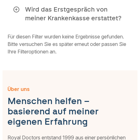
nehmen.
Wird das Erstgespräch von
Wenn Sie mehr Unterstützung
meiner Krankenkasse erstattet?
benötigen, suchen Sie rechtzeitig einen
eigenen Psychologen auf.
Die von uns angebotene Versorgung
entspricht der regulären medizinischen
Für diesen Filter wurden keine Ergebnisse gefunden.
Versorgung in Ihrem Land. Da wir mit
Bitte versuchen Sie es später erneut oder passen Sie
einer Überweisung Ihres Hausarztes
Ihre Filteroptionen an.
arbeiten, werden die Kosten von Ihrer
Krankenkasse wie bei jeder anderen
medizinischen Konsultation erstattet.
Über uns
Menschen helfen –
basierend auf meiner
eigenen Erfahrung
Royal Doctors entstand 1999 aus einer persönlichen