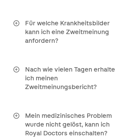
Nein, Sie benötigen keine Überweisung,
um diesen Service zu nutzen.
Für welche Krankheitsbilder
kann ich eine Zweitmeinung
anfordern?
Unser Zweitmeinungsbericht ist für alle
Krankheitsbilder verfügbar.
Nach wie vielen Tagen erhalte
ich meinen
Zweitmeinungsbericht?
Du kannst den Bericht spätestens 10
Werktage nach Eingang deiner
medizinischen Unterlagen erwarten.
Mein medizinisches Problem
wurde nicht gelöst, kann ich
Royal Doctors einschalten?